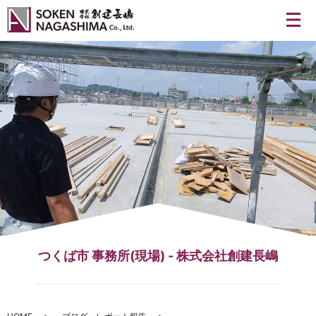
メ
つくば市 事務所(現場) - 株式会社創建長嶋